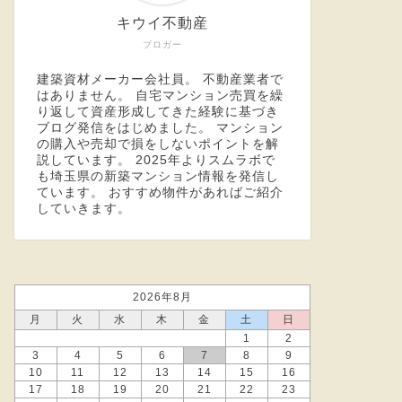
キウイ不動産
ブロガー
建築資材メーカー会社員。 不動産業者で
はありません。 自宅マンション売買を繰
り返して資産形成してきた経験に基づき
ブログ発信をはじめました。 マンション
の購入や売却で損をしないポイントを解
説しています。 2025年より
スムラボ
で
も埼玉県の新築マンション情報を発信し
ています。 おすすめ物件があればご紹介
していきます。
2026年8月
月
火
水
木
金
土
日
1
2
3
4
5
6
7
8
9
10
11
12
13
14
15
16
17
18
19
20
21
22
23