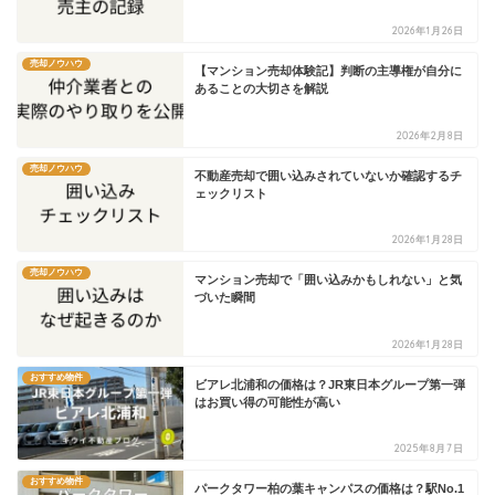
2026年1月26日
売却ノウハウ
【マンション売却体験記】判断の主導権が自分に
あることの大切さを解説
2026年2月8日
売却ノウハウ
不動産売却で囲い込みされていないか確認するチ
ェックリスト
2026年1月28日
売却ノウハウ
マンション売却で「囲い込みかもしれない」と気
づいた瞬間
2026年1月28日
おすすめ物件
ビアレ北浦和の価格は？JR東日本グループ第一弾
はお買い得の可能性が高い
2025年8月7日
おすすめ物件
パークタワー柏の葉キャンパスの価格は？駅No.1