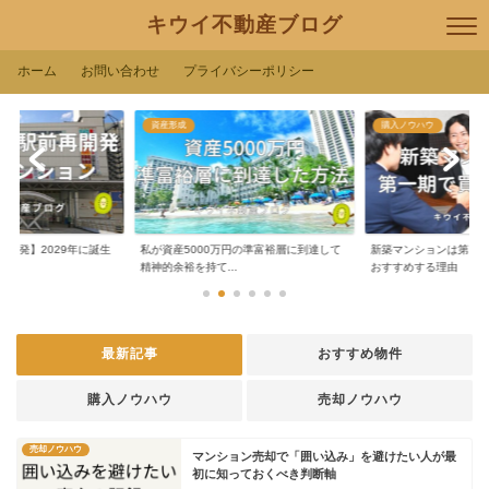
キウイ不動産ブログ
ホーム
お問い合わせ
プライバシーポリシー
資産形成
購入ノウハウ
再開発】2029年に誕生
私が資産5000万円の準富裕層に到達して
新築マンションは第１
.
精神的余裕を持て...
おすすめする理由
最新記事
おすすめ物件
購入ノウハウ
売却ノウハウ
売却ノウハウ
マンション売却で「囲い込み」を避けたい人が最
初に知っておくべき判断軸