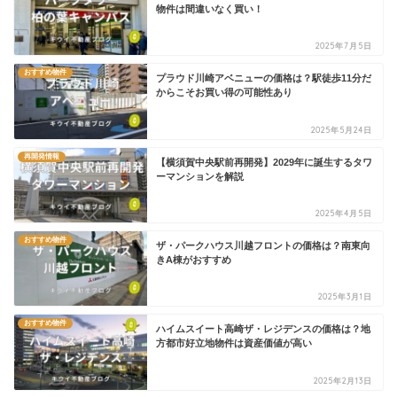
物件は間違いなく買い！
2025年7月5日
おすすめ物件
プラウド川崎アベニューの価格は？駅徒歩11分だ
からこそお買い得の可能性あり
2025年5月24日
再開発情報
【横須賀中央駅前再開発】2029年に誕生するタワ
ーマンションを解説
2025年4月5日
おすすめ物件
ザ・パークハウス川越フロントの価格は？南東向
きA棟がおすすめ
2025年3月1日
おすすめ物件
ハイムスイート高崎ザ・レジデンスの価格は？地
方都市好立地物件は資産価値が高い
2025年2月13日