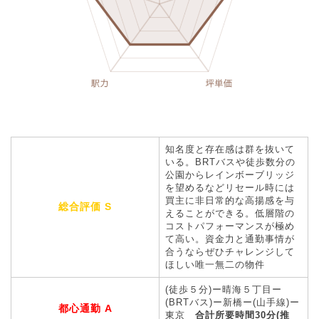
知名度と存在感は群を抜いて
いる。BRTバスや徒歩数分の
公園からレインボーブリッジ
を望めるなどリセール時には
買主に非日常的な高揚感を与
総合評価 S
えることができる。低層階の
コストパフォーマンスが極め
て高い。資金力と通勤事情が
合うならぜひチャレンジして
ほしい唯一無二の物件
(徒歩５分)ー晴海５丁目ー
(BRTバス)ー新橋ー(山手線)ー
都心通勤 A
東京
合計所要時間30分(推