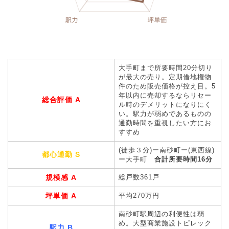
大手町まで所要時間20分切り
が最大の売り。定期借地権物
件のため販売価格が控え目。5
年以内に売却するならリセー
総合評価 A
ル時のデメリットになりにく
い。駅力が弱めであるものの
通勤時間を重視したい方にお
すすめ
(徒歩３分)ー南砂町ー(東西線)
都心通勤 S
ー大手町
合計所要時間16分
規模感 A
総戸数361戸
坪単価 A
平均270万円
南砂町駅周辺の利便性は弱
め。大型商業施設トピレック
駅力 B