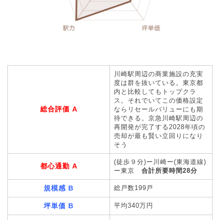
川崎駅周辺の商業施設の充実
度は群を抜いている。東京都
内と比較してもトップクラ
ス。それでいてこの価格設定
総合評価 A
ならリセールバリューにも期
待できる。京急川崎駅周辺の
再開発が完了する2028年頃の
売却が最も賢い立回りになり
そう
(徒歩９分)ー川崎ー(東海道線)
都心通勤 A
ー東京
合計所要時間28分
規模感 B
総戸数199戸
坪単価 B
平均340万円