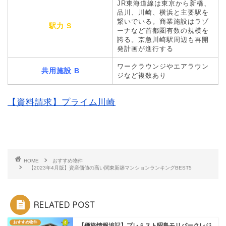
JR東海道線は東京から新橋、
品川、川崎、横浜と主要駅を
繋いでいる。商業施設はラゾ
駅力 S
ーナなど首都圏有数の規模を
誇る。京急川崎駅周辺も再開
発計画が進行する
ワークラウンジやエアラウン
共用施設 B
ジなど複数あり
【資料請求】プライム川崎
HOME
おすすめ物件
【2023年4月版】資産価値の高い関東新築マンションランキングBEST5
RELATED POST
おすすめ物件
【価格情報追記】プレミスト昭島モリパークレジ