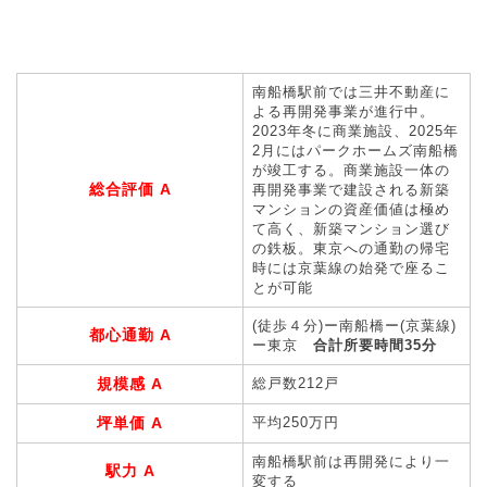
南船橋駅前では三井不動産に
よる再開発事業が進行中。
2023年冬に商業施設、2025年
2月にはパークホームズ南船橋
が竣工する。商業施設一体の
総合評価 A
再開発事業で建設される新築
マンションの資産価値は極め
て高く、新築マンション選び
の鉄板。東京への通勤の帰宅
時には京葉線の始発で座るこ
とが可能
(徒歩４分)ー南船橋ー(京葉線)
都心通勤 A
ー東京
合計所要時間35分
規模感 A
総戸数212戸
坪単価 A
平均250万円
南船橋駅前は再開発により一
駅力 A
変する