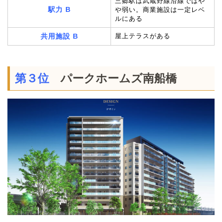
三郷駅は武蔵野線沿線ではや
駅力 B
や弱い。商業施設は一定レベ
ルにある
共用施設 B
屋上テラスがある
第３位
パークホームズ南船橋