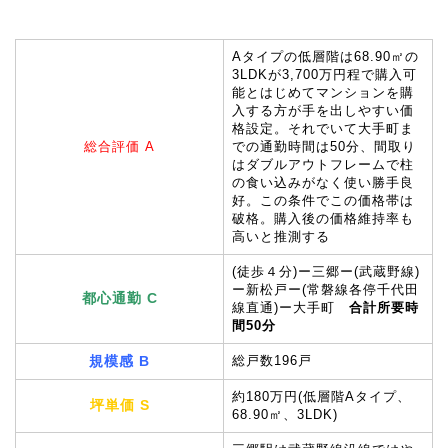
Aタイプの低層階は68.90㎡の
3LDKが3,700万円程で購入可
能とはじめてマンションを購
入する方が手を出しやすい価
格設定。それでいて大手町ま
総合評価 A
での通勤時間は50分、間取り
はダブルアウトフレームで柱
の食い込みがなく使い勝手良
好。この条件でこの価格帯は
破格。購入後の価格維持率も
高いと推測する
(徒歩４分)ー三郷ー(武蔵野線)
ー新松戸ー(常磐線各停千代田
都心通勤 C
線直通)ー大手町
合計所要時
間50分
規模感 B
総戸数196戸
約180万円(低層階Aタイプ、
坪単価 S
68.90㎡、3LDK)