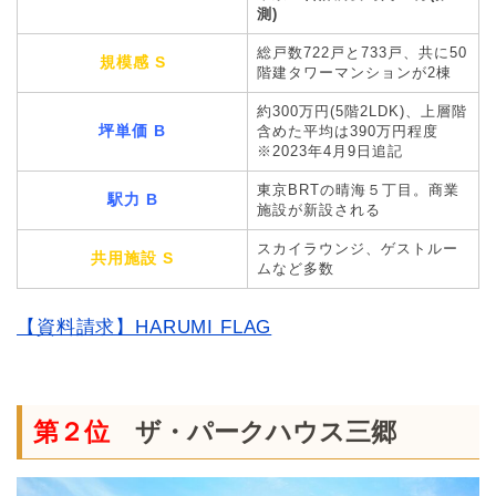
測)
総戸数722戸と733戸、共に50
規模感 S
階建タワーマンションが2棟
約300万円(5階2LDK)、上層階
坪単価 B
含めた平均は390万円程度
※2023年4月9日追記
東京BRTの晴海５丁目。商業
駅力 B
施設が新設される
スカイラウンジ、ゲストルー
共用施設 S
ムなど多数
【資料請求】HARUMI FLAG
第２位
ザ・パークハウス三郷