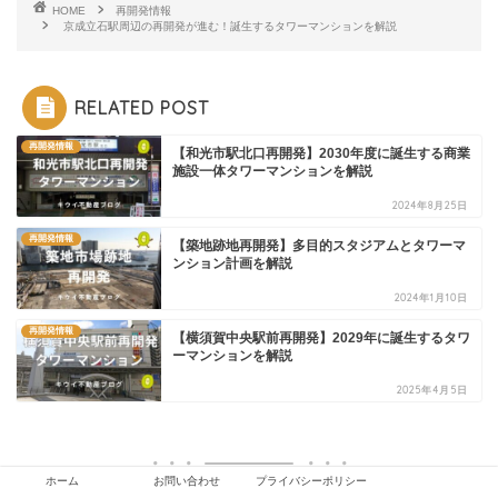
HOME
再開発情報
京成立石駅周辺の再開発が進む！誕生するタワーマンションを解説
RELATED POST
再開発情報
【和光市駅北口再開発】2030年度に誕生する商業
施設一体タワーマンションを解説
2024年8月25日
再開発情報
【築地跡地再開発】多目的スタジアムとタワーマ
ンション計画を解説
2024年1月10日
再開発情報
【横須賀中央駅前再開発】2029年に誕生するタワ
ーマンションを解説
2025年4月5日
ホーム
お問い合わせ
プライバシーポリシー