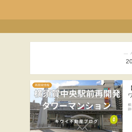
― 
2
再開発情報
横
跡