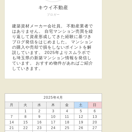
キウイ不動産
ブロガー
建築資材メーカー会社員。 不動産業者で
はありません。 自宅マンション売買を繰
り返して資産形成してきた経験に基づき
ブログ発信をはじめました。 マンション
の購入や売却で損をしないポイントを解
説しています。 2025年より
スムラボ
で
も埼玉県の新築マンション情報を発信し
ています。 おすすめ物件があればご紹介
していきます。
2025年4月
月
火
水
木
金
土
日
1
2
3
4
5
6
7
8
9
10
11
12
13
14
15
16
17
18
19
20
21
22
23
24
25
26
27