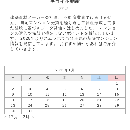
キウイ不動産
ブロガー
建築資材メーカー会社員。 不動産業者ではありませ
ん。 自宅マンション売買を繰り返して資産形成してき
た経験に基づきブログ発信をはじめました。 マンショ
ンの購入や売却で損をしないポイントを解説していま
す。 2025年より
スムラボ
でも埼玉県の新築マンション
情報を発信しています。 おすすめ物件があればご紹介
していきます。
2023年1月
月
火
水
木
金
土
日
1
2
3
4
5
6
7
8
9
10
11
12
13
14
15
16
17
18
19
20
21
22
23
24
25
26
27
28
29
30
31
« 12月
2月 »