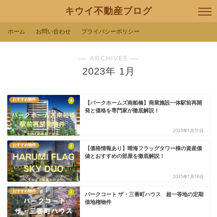
キウイ不動産ブログ
ホーム
お問い合わせ
プライバシーポリシー
― ARCHIVES ―
2023年 1月
おすすめ物件
【パークホームズ南船橋】商業施設一体駅前再開
発と価格を専門家が徹底解説！
2023年1月31日
おすすめ物件
【価格情報あり】晴海フラッグタワー棟の資産価
値とおすすめの部屋を徹底解説！
2023年1月18日
おすすめ物件
パークコート ザ・三番町ハウス 超一等地の定期
借地権物件