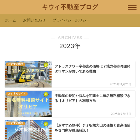
キウイ不動産ブログ
ホーム
お問い合わせ
プライバシーポリシー
― ARCHIVES ―
2023年
おすすめ物件
アトラスタワー宇都宮の価格は？地方都市再開発
タワマンが買いである理由
2023年11月26日
おすすめサイト
不動産の疑問や悩みを宅建士に匿名無料相談でき
る【オリビア】の利用方法
2023年9月17日
おすすめ物件
【おすすめ物件】ジオ板橋大山の価格と資産価値
を専門家が徹底解説！