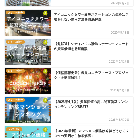
2023年9月7日
おすすめ物件
アイコニックタワー新潟ステーションの価格は？
損をしない購入方法を徹底解説！
2023年8月8日
おすすめ物件
【超駅近】シティハウス湯島ステーションコート
の資産価値を徹底解説
2023年6月27日
おすすめ物件
【価格情報更新】鴻巣ココチファーストプロジェ
クトを徹底解説！
2023年5月4日
おすすめ物件
【2023年4月版】資産価値の高い関東新築マンシ
ョンランキングBEST5
2023年3月30日
マンション
【2023年最新】マンション価格は今後どうなる？
３つの要因から徹底解説！