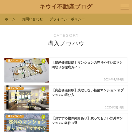
キウイ不動産ブログ
ホーム
お問い合わせ
プライバシーポリシー
― CATEGORY ―
購入ノウハウ
購入ノウハウ
【資産価値目線】マンションの売りやすい広さと
間取りを徹底ガイド
2024年4月14日
購入ノウハウ
【資産価値目線】失敗しない新築マンション オプ
ションの選び方
2023年2月11日
購入ノウハウ
【おすすめ物件紹介あり】買ってもよい郊外マン
ションの条件３選