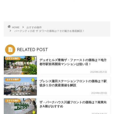
HOME
おすすめ物件
パークシティ小岩 ザ タワーの価格は？その魅力を徹底解説！
RELATED POST
おすすめ物件
デュオヒルズ青梅ザ・ファーストの価格は？地方
都市駅前再開発マンションは狙い目！
2024年2月21日
おすすめ物件
プレシス蓮田ステーションフロントの価格は？駅
徒歩１分の資産価値を解説
2024年6月9日
おすすめ物件
ザ・パークハウス川越フロントの価格は？南東向
きA棟がおすすめ