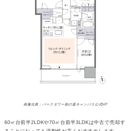
画像出典；パークタワー柏の葉キャンパス公式HP
60㎡台前半2LDKや70㎡台前半3LDKは中古で売却す