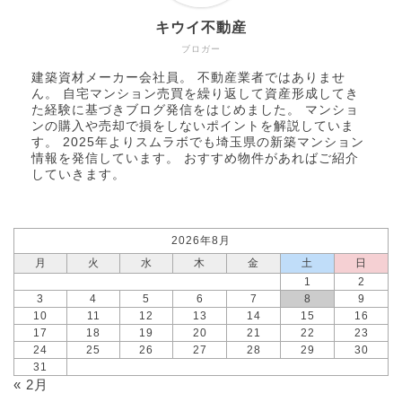
キウイ不動産
ブロガー
建築資材メーカー会社員。 不動産業者ではありませ
ん。 自宅マンション売買を繰り返して資産形成してき
た経験に基づきブログ発信をはじめました。 マンショ
ンの購入や売却で損をしないポイントを解説していま
す。 2025年より
スムラボ
でも埼玉県の新築マンション
情報を発信しています。 おすすめ物件があればご紹介
していきます。
2026年8月
月
火
水
木
金
土
日
1
2
3
4
5
6
7
8
9
10
11
12
13
14
15
16
17
18
19
20
21
22
23
24
25
26
27
28
29
30
31
« 2月