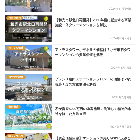
2024年11月20日
再開発情報
【和光市駅北口再開発】2030年度に誕生する商業
施設一体タワーマンションを解説
2024年8月25日
おすすめ物件
アトラスタワー小平小川の価格は？小平市初タワ
ーマンションの資産価値を解説
2024年6月16日
おすすめ物件
プレシス蓮田ステーションフロントの価格は？駅
徒歩１分の資産価値を解説
2024年6月9日
資産形成
私が資産5000万円の準富裕層に到達して精神的余
裕を持てた方法６選
2024年5月25日
購入ノウハウ
【資産価値目線】マンションの売りやすい広さと