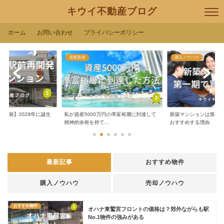
キウイ不動産ブログ
ホーム
お問い合わせ
プライバシーポリシー
資産形成
購入ノウハウ
再開発】2029年に誕生
私が資産5000万円の準富裕層に到達して
新築マンションは第１
.
精神的余裕を持て...
おすすめする理由
最新記事
おすすめ物件
購入ノウハウ
売却ノウハウ
おすすめ物件
オハナ東鷲宮フロントの価格は？郊外ながらも駅
No.1物件の強みがある